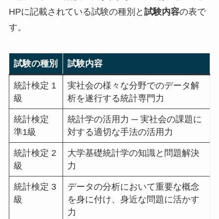
HPに記載されている
試験
の
種別
と
試験内容
の表で
す。
試験の種別
試験内容
統計検定 1
実社会の様々な分野でのデータ解
級
析を遂行する統計専門力
統計検定
統計学の活用力 ─ 実社会の課題に
準1級
対する適切な手法の活用力
統計検定 2
大学基礎統計学の知識と問題解決
級
力
統計検定 3
データの分析において重要な概念
級
を身に付け、身近な問題に活かす
力