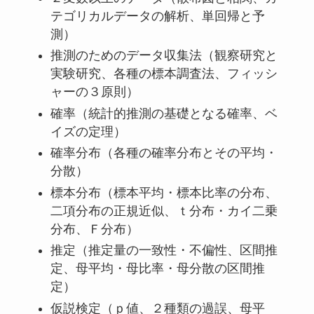
テゴリカルデータの解析、単回帰と予
測）
推測のためのデータ収集法（観察研究と
実験研究、各種の標本調査法、フィッシ
ャーの３原則）
確率（統計的推測の基礎となる確率、ベ
イズの定理）
確率分布（各種の確率分布とその平均・
分散）
標本分布（標本平均・標本比率の分布、
二項分布の正規近似、ｔ分布・カイ二乗
分布、Ｆ分布）
推定（推定量の一致性・不偏性、区間推
定、母平均・母比率・母分散の区間推
定）
仮説検定（ｐ値、２種類の過誤、母平