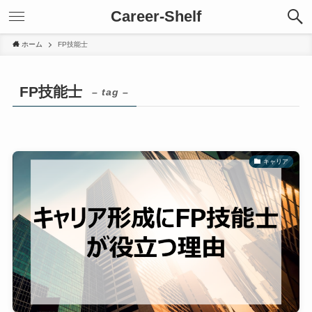
Career-Shelf
ホーム
FP技能士
FP技能士
– tag –
キャリア