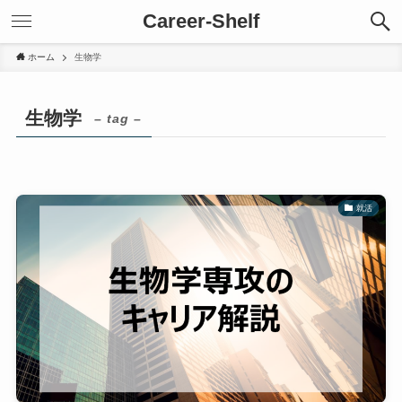
Career-Shelf
ホーム
生物学
生物学
– tag –
就活